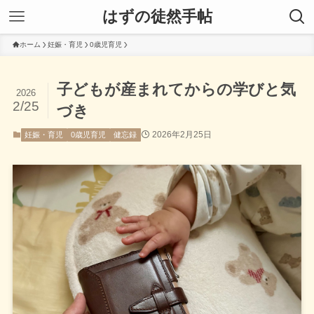
はずの徒然手帖
ホーム
妊娠・育児
0歳児育児
子どもが産まれてからの学びと気
2026
2/25
づき
2026年2月25日
妊娠・育児
0歳児育児
健忘録