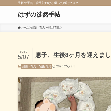
手帳や手芸、育児記録など綴った雑記ブログ
はずの徒然手帖
ホーム
妊娠・育児
0歳児育児
2025
息子、生後8ヶ月を迎えま
5/07
2025年5月7日
妊娠・育児
0歳児育児