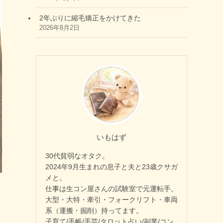
2年ぶりに縮毛矯正をかけてきた
2026年8月2日
いもはず
30代貧弱なオタク。
2024年9月生まれの息子と夫と23歳クサガ
メと。
仕事は生コン屋さんの試験室で元運転手。
大型・大特・牽引・フォークリフト・車両
系（運搬・掘削）持ってます。
子育て/手帳/手芸/タロット占い/副業/コン