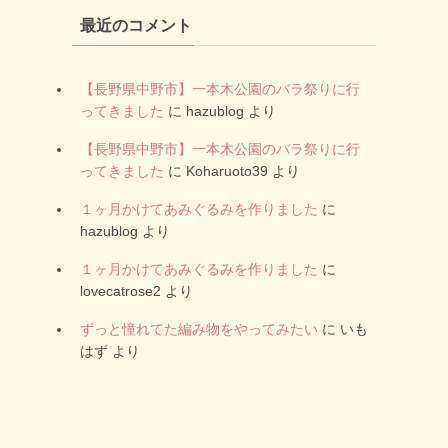
リ
最近のコメント
ー
【長野県中野市】一本木公園のバラ祭りに行
ってきました
に
hazublog
より
【長野県中野市】一本木公園のバラ祭りに行
ってきました
に
Koharuoto39
より
１ヶ月かけてあみぐるみを作りました
に
hazublog
より
１ヶ月かけてあみぐるみを作りました
に
lovecatrose2
より
ずっと憧れてた編み物をやってみたい
に
いも
はず
より