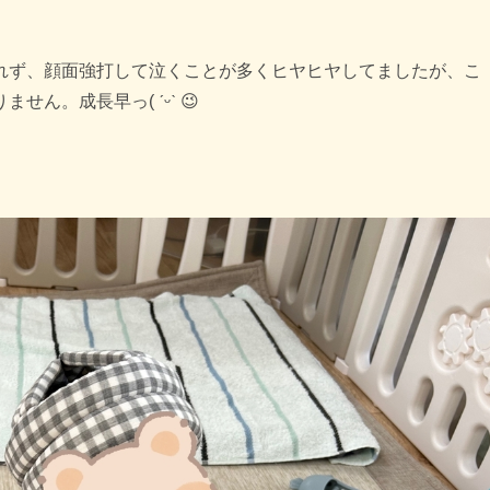
れず、顔面強打して泣くことが多くヒヤヒヤしてましたが、こ
ん。成長早っ( ˊᵕˋ 😉