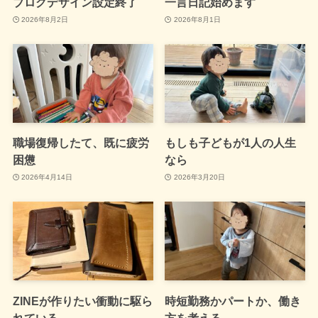
ブログデザイン設定終了
一言日記始めます
2026年8月2日
2026年8月1日
職場復帰したて、既に疲労
もしも子どもが1人の人生
困憊
なら
2026年4月14日
2026年3月20日
ZINEが作りたい衝動に駆ら
時短勤務かパートか、働き
れている
方を考える