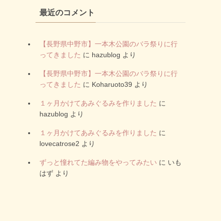
リ
最近のコメント
ー
【長野県中野市】一本木公園のバラ祭りに行
ってきました
に
hazublog
より
【長野県中野市】一本木公園のバラ祭りに行
ってきました
に
Koharuoto39
より
１ヶ月かけてあみぐるみを作りました
に
hazublog
より
１ヶ月かけてあみぐるみを作りました
に
lovecatrose2
より
ずっと憧れてた編み物をやってみたい
に
いも
はず
より