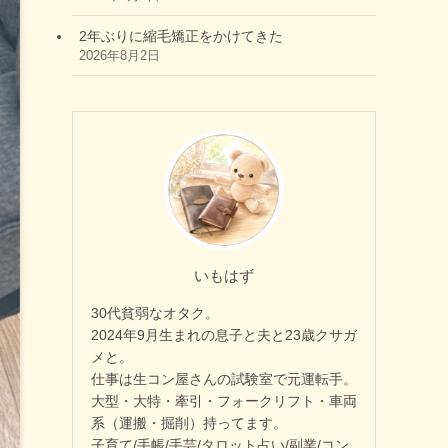
2年ぶりに縮毛矯正をかけてきた
2026年8月2日
いもはず
30代貧弱なオタク。
2024年9月生まれの息子と夫と23歳クサガ
メと。
仕事は生コン屋さんの試験室で元運転手。
大型・大特・牽引・フォークリフト・車両
系（運搬・掘削）持ってます。
子育て/手帳/手芸/タロット占い/副業/コン